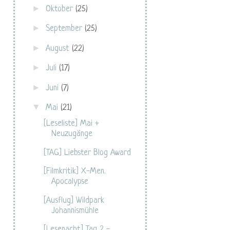
►
Oktober
(25)
►
September
(25)
►
August
(22)
►
Juli
(17)
►
Juni
(7)
▼
Mai
(21)
[Leseliste] Mai +
Neuzugänge
[TAG] Liebster Blog Award
[Filmkritik] X-Men.
Apocalypse
[Ausflug] Wildpark
Johannismühle
[Lesenacht] Tag 2 -